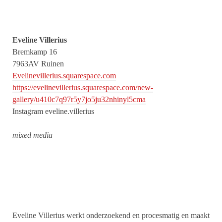
Eveline Villerius
Bremkamp 16
7963AV Ruinen
Evelinevillerius.squarespace.com
https://evelinevillerius.squarespace.com/new-
gallery/u410c7q97r5y7jo5ju32nhinyl5cma
Instagram eveline.villerius
mixed media
Eveline Villerius werkt onderzoekend en procesmatig en maakt