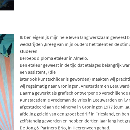
Ik ben eigenlijk mijn hele leven lang werkzaam geweest 
wedstrijden ,kreeg van mijn ouders het talent en de stim
studeren.
Beroeps diploma etaleur in Almelo.
Ben etaleur geweest in de tijd dat etalages belangrijk w
een assistent , (die
later ook kunstschilder is geworden) maakten wij prachti
wij regelmatig naar Groningen, Amsterdam en Leeuwarden,
Daarna gewerkt als grafisch ontwerper op verschillende
Kunstacademie Vredeman de Vries in Leeuwarden en i.v.m
afgestudeerd aan de Minerva in Groningen 1977 (cum lau
afdeling geleid van een groot bedrijf in Friesland, en b
zelfstandig geworden en hebben dertien jaar lang het g
De Jong & Partners BNo, in Heerenveen gehad.