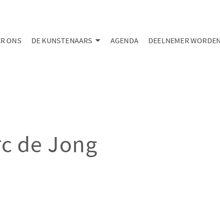
R ONS
DE KUNSTENAARS
AGENDA
DEELNEMER WORDE
c de Jong