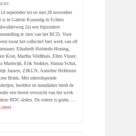
ICHT
14 september tot en met 28 november
 is in Galerie Kuunstig in Echten
dwolderweg 2a) een bijzondere
oonstelling te zien van het BCD. Voor
eerst toont het collectief hier werk van elf
tenaars: Elisabeth Hofstede-Honing,
en Kost, Martha Veldthuis, Ellen Visser,
 Mastwijk, Erik Stokker, Hanna Schut,
tje Jansen, ZJKLN, Annelise Heldoorn
rne Brink. Met uiteenlopende
lderijen, beelden en installaties biedt de
sitie een breed overzicht van het werk
deze BDC-leden. De entree is gratis. …
s meer