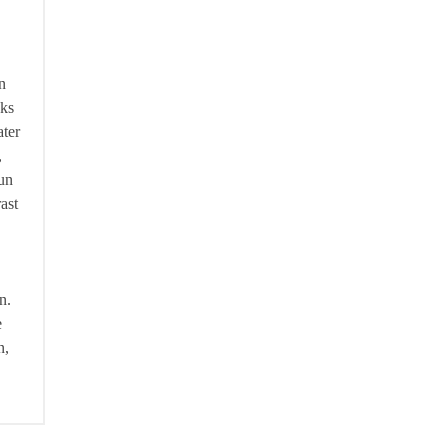
n
jks
ater
,
un
ast
n.
e
n,