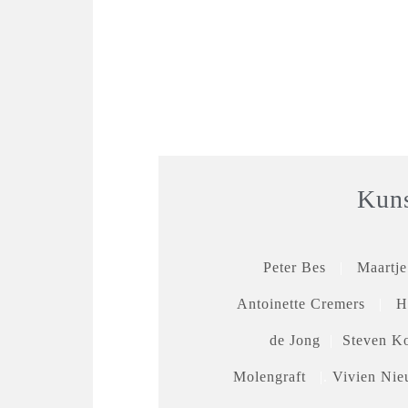
Kuns
Peter Bes
|
Maartj
Antoinette Cremers
|
H
de Jong
|
Steven Ko
Molengraft
|.
Vivien Ni