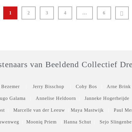
1
2
3
4
…
6
tenaars van Beeldend Collectief Dr
e Bezemer
|
Jerry Bisschop
|
Coby Bos
|
Arne Brink
ugo Galama
|
Annelise Heldoorn
|
Janneke Hogerheijde
st
|
Marcelle van der Leeuw
|
Maya Mastwijk
|
Paul Me
euwenweg
|
Mooniq Priem
|
Hanna Schut
|
Sejo Slingen