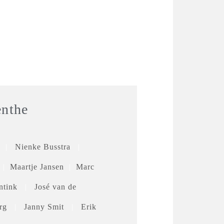
enthe
|
Nienke Busstra
|
|
Maartje Jansen
|
Marc
ntink
|
José van de
berg
|
Janny Smit
|
Erik