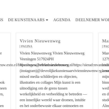
NS
DE KUNSTENAARS
AGENDA
DEELNEMER WO
Vivien Nieuwenweg
Ma
PAGINA
PA
er
Vivien Nieuwenweg Vivien Nieuwenweg
Marc
Veeningen 517924PH
127
euw.exto.nl/https://www.hetbladvandebomen.nl/https://sieradenvanhout.
Veeningen@viviennieuwenweg
atel
(instagram)@devrolijkekunstenaarviviennieuwenweg.co
kera
mixed media schilderijen en objecten,
mijn
 ook
illustraties en collages Mijn kunst is een
binn
 heen
uitnodiging om de grens tussen
weds
en,
werkelijkheid en verbeelding te betreden —
en d
een innerlijke wereld waar dromen, intuïtie
stud
ben
en het onderbewuste elkaar ontmoeten en
Alme