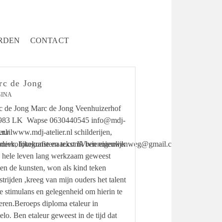
RDEN
CONTACT
rc de Jong
GINA
 de Jong Marc de Jong Veenhuizerhof
983 LK Wapse 0630440545 info@mdj-
nl/
ier.nlwww.mdj-atelier.nl schilderijen,
mdevrolijkekunstenaar.comViviennieuwenweg@gmail.com
miek, fotografie en tekst Ik ben eigenlijk
 hele leven lang werkzaam geweest
en de kunsten, won als kind teken
trijden ,kreeg van mijn ouders het talent
e stimulans en gelegenheid om hierin te
eren.Beroeps diploma etaleur in
lo. Ben etaleur geweest in de tijd dat