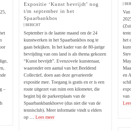
Expositie ‘Kunst bevrijdt’ nog
BER
t/m september in het
25,
Van 
Spaarbankbos
2025
BERICHT
(Zui
het
September is de laatste maand om de 24
tent
n
kunstwerken in het Spaarbankbos nog te
het 
oor
gaan bekijken. In het kader van de 80-jarige
kuns
bevrijding van ons land is als thema gekozen
Stev
lige,
“Kunst bevrijdt”. Evenzovele kunstenaar,
Maya
en,
waaronder een aantal van het Beeldend
Maar
nde
Collectief, doen aan deze gevarieerde
en A
expositie mee. Toegang is gratis en er is een
schi
g –
route uitgezet van ruim een kilometer, die
expo
begint bij de parkeerplaats van de
van 
th
Spaarbankbankhoeve (dus niet die van de
Lee
tennisclub). Meer informatie vindt u elders
op …
Lees meer