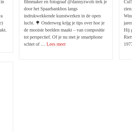
 in
filmmaker en fotograaf @dannyzwols trek je
CulT
door het Spaarbankbos langs
zien
ya
indrukwekkende kunstwerken in de open
Winn
e)
lucht. 🌳 Onderweg krijg je tips over hoe je
jare
akt.
de mooiste beelden maakt – van compositie
Hij 
tot perspectief. Of je nu met je smartphone
Riet
schiet of …
Lees meer
197