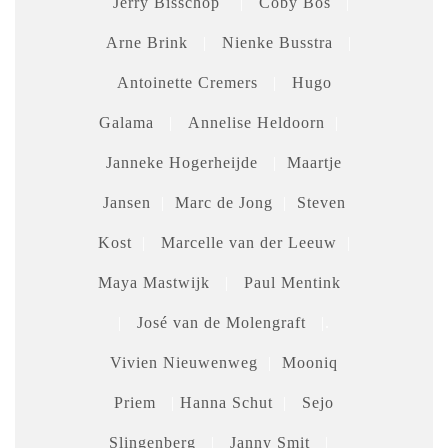
Jerry Bisschop
|
Coby Bos
|
Arne Brink
|
Nienke Busstra
|
Antoinette Cremers
|
Hugo
Galama
|
Annelise Heldoorn
|
Janneke Hogerheijde
|
Maartje
Jansen
|
Marc de Jong
|
Steven
Kost
|
Marcelle van der Leeuw
|
Maya Mastwijk
|
Paul Mentink
|
José van de Molengraft
|.
Vivien Nieuwenweg
|
Mooniq
Priem
|
Hanna Schut
|
Sejo
Slingenberg
|
Janny Smit
|