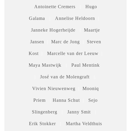
Antoinette Cremers
|
Hugo
Galama
|
Annelise Heldoorn
|
Janneke Hogerheijde
|
Maartje
Jansen
|
Marc de Jong
|
Steven
Kost
|
Marcelle van der Leeuw
|
Maya Mastwijk
|
Paul Mentink
|
José van de Molengraft
|.
Vivien Nieuwenweg
|
Mooniq
Priem
|
Hanna Schut
|
Sejo
Slingenberg
|
Janny Smit
|
Erik Stokker
|
Martha Veldthuis