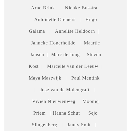
Arne Brink
|
Nienke Busstra
|
Antoinette Cremers
|
Hugo
Galama
|
Annelise Heldoorn
|
Janneke Hogerheijde
|
Maartje
Jansen
|
Marc de Jong
|
Steven
Kost
|
Marcelle van der Leeuw
|
Maya Mastwijk
|
Paul Mentink
|
José van de Molengraft
|.
Vivien Nieuwenweg
|
Mooniq
Priem
|
Hanna Schut
|
Sejo
Slingenberg
|
Janny Smit
|