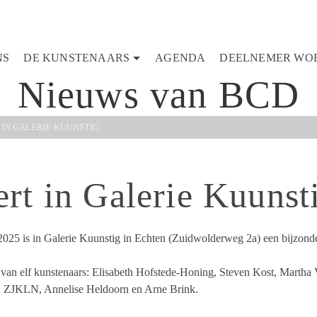
NS
DE KUNSTENAARS
AGENDA
DEELNEMER WO
Nieuws van BCD
 IN GALERIE KUUNSTIG
rt in Galerie Kuunst
025 is in Galerie Kuunstig in Echten (Zuidwolderweg 2a) een bijzonder
rk van elf kunstenaars: Elisabeth Hofstede-Honing, Steven Kost, Martha
n, ZJKLN, Annelise Heldoorn en Arne Brink.