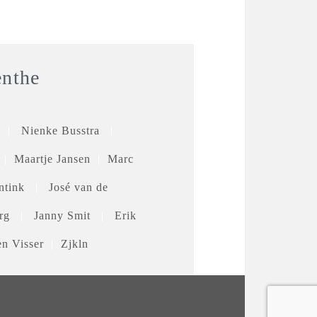
enthe
|
Nienke Busstra
|
|
Maartje Jansen
|
Marc
ntink
|
José van de
berg
|
Janny Smit
|
Erik
en Visser
|
Zjkln