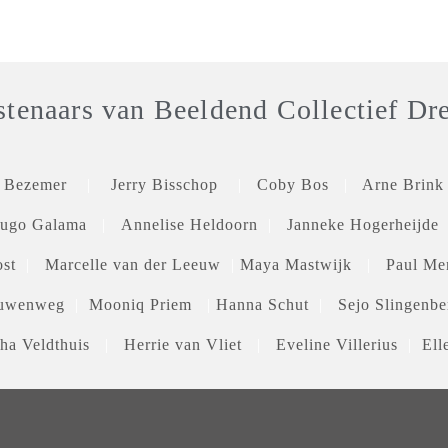
tenaars van Beeldend Collectief Dr
e Bezemer
|
Jerry Bisschop
|
Coby Bos
|
Arne Brink
ugo Galama
|
Annelise Heldoorn
|
Janneke Hogerheijde
st
|
Marcelle van der Leeuw
|
Maya Mastwijk
|
Paul Me
euwenweg
|
Mooniq Priem
|
Hanna Schut
|
Sejo Slingen
ha Veldthuis
|
Herrie van Vliet
|
Eveline Villerius
|
Ell