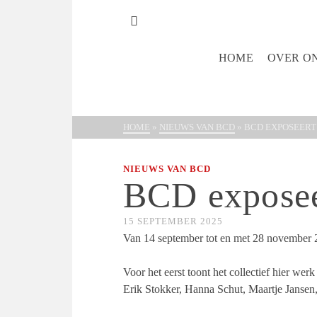
HOME
OVER O
HOME
»
NIEUWS VAN BCD
»
BCD EXPOSEERT
NIEUWS VAN BCD
BCD exposee
15 SEPTEMBER 2025
Van 14 september tot en met 28 november 2
Voor het eerst toont het collectief hier we
Erik Stokker, Hanna Schut, Maartje Janse