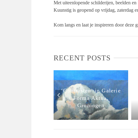
Met uiteenlopende schilderijen, beelden en 
Kuunstig is geopend op vrijdag, zaterdag e
Kom langs en laat je inspireren door deze g
RECENT POSTS
‘Contrasten’ in Galerie
te expo BCD in
Forma Aktua,
ter De Tamboer
Groningen