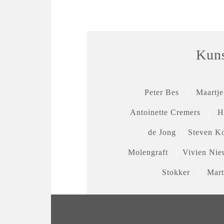
Kuns
Peter Bes
|
Maartj
Antoinette Cremers
|
H
de Jong
|
Steven Ko
Molengraft
|.
Vivien Ni
Stokker
|
Mart