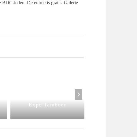
e BDC-leden. De entree is gratis. Galerie
September-oktober
Expo Tamboer
CulTinair 2