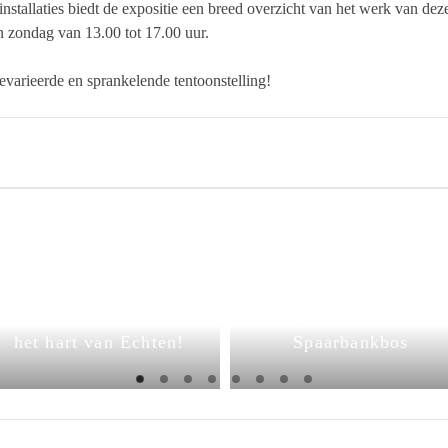
installaties biedt de expositie een breed overzicht van het werk van dez
n zondag van 13.00 tot 17.00 uur.
evarieerde en sprankelende tentoonstelling!
Expositie ‘Kunst
BCD-Kunstweekend
bevrijdt’ nog t/m
2025 – ontdek kunst in
september in het
het hart van Echten!
Spaarbankbos