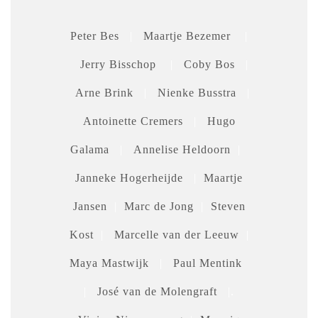
Peter Bes
|
Maartje Bezemer
|
Jerry Bisschop
|
Coby Bos
|
Arne Brink
|
Nienke Busstra
|
Antoinette Cremers
|
Hugo
Galama
|
Annelise Heldoorn
|
Janneke Hogerheijde
|
Maartje
Jansen
|
Marc de Jong
|
Steven
Kost
|
Marcelle van der Leeuw
|
Maya Mastwijk
|
Paul Mentink
|
José van de Molengraft
|.