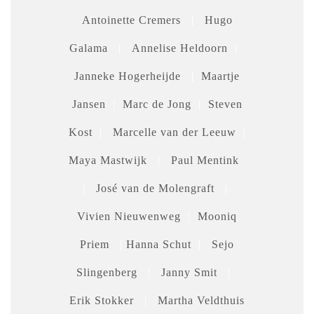
Antoinette Cremers
|
Hugo
Galama
|
Annelise Heldoorn
|
Janneke Hogerheijde
|
Maartje
Jansen
|
Marc de Jong
|
Steven
Kost
|
Marcelle van der Leeuw
|
Maya Mastwijk
|
Paul Mentink
|
José van de Molengraft
|.
Vivien Nieuwenweg
|
Mooniq
Priem
|
Hanna Schut
|
Sejo
Slingenberg
|
Janny Smit
|
Erik Stokker
|
Martha Veldthuis