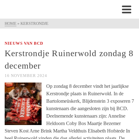
HOME
»
KERSTRONDJE
NIEUWS VAN BCD
Kerstrondje Ruinerwold zondag 8
december
16 NOVEMBER 2024
Op zondag 8 december vindt het jaarlijkse
Kerstrondje plaats in Ruinerwold. In de
Bartolomeüskerk, Blijdenstein 3 exposeren 7
kunstenaars die aangesloten zijn bij BCD.
Deelnemende kunstenaars zijn: Annelise
Heldoorn Coby Bos Maartje Bezemer
Steven Kost Arne Brink Martha Veldthuis Elisabeth Hofstede In
heel Ruinerwold vinden die dag allerlei activiteiten plaats. De