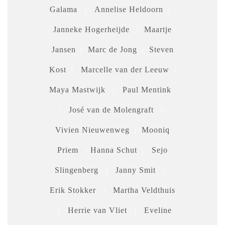
Galama
|
Annelise Heldoorn
|
Janneke Hogerheijde
|
Maartje
Jansen
|
Marc de Jong
|
Steven
Kost
|
Marcelle van der Leeuw
|
Maya Mastwijk
|
Paul Mentink
|
José van de Molengraft
|.
Vivien Nieuwenweg
|
Mooniq
Priem
|
Hanna Schut
|
Sejo
Slingenberg
|
Janny Smit
|
Erik Stokker
|
Martha Veldthuis
|
Herrie van Vliet
|
Eveline