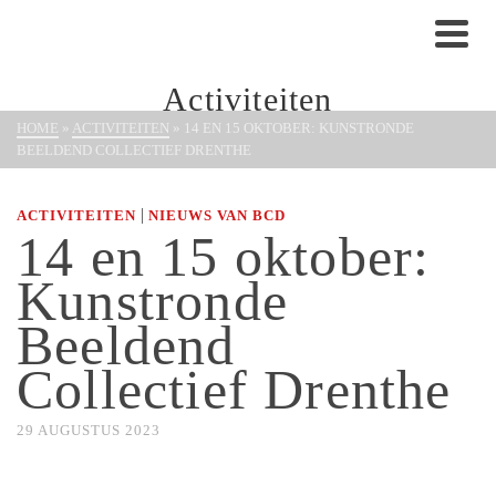
Activiteiten
HOME
»
ACTIVITEITEN
»
14 EN 15 OKTOBER: KUNSTRONDE
BEELDEND COLLECTIEF DRENTHE
|
ACTIVITEITEN
NIEUWS VAN BCD
14 en 15 oktober:
Kunstronde
Beeldend
Collectief Drenthe
29 AUGUSTUS 2023