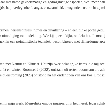
ar met name gevoelsmatige en gedragsmatige aspecten, veel meer dan 
jdschap, verlegenheid, angst, eenzaamheid, arrogantie, etc. tracht zij m
men, hersenspinsels, ritmes en detaillering – en een flinke portie gedu
 uitnodiging tot ontdekking. Wie kijkt, echt kijkt, ontdekt het. Je moet j
aakt in een pointillistische techniek, gecombineerd met flinterdunne ar
en met Natuur en Klimaat. Het zijn twee belangrijke items, die mij zee
erfst en winter. Boomsel 2 (2022), ontstaan uit resten boomstam die acht
 overstroming (2023) ontstond na het onderlopen van ons bos. Erotisc
n in mijn werk. Menselijke emotie inspireert mij het meest. Ieder schil