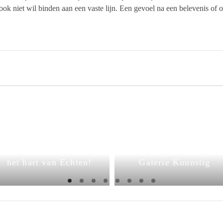
 ook niet wil binden aan een vaste lijn. Een gevoel na een belevenis of
BCD-Kunstweekend
2025 – ontdek kunst in
BCD exposeert in
het hart van Echten!
Galerie Kuunstig