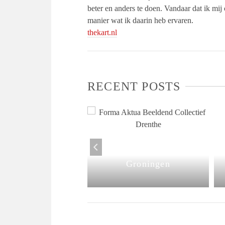
beter en anders te doen. Vandaar dat ik mij
manier wat ik daarin heb ervaren.
thekart.nl
RECENT POSTS
‘Contrasten’ in Galerie
te expo BCD in
Forma Aktua,
ter De Tamboer
Groningen