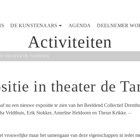
NS
DE KUNSTENAARS
AGENDA
DEELNEMER WO
Activiteiten
 IN THEATER DE TAMBOER
itie in theater de T
f nu een nieuwe expositie te zien van het Beeldend Collectief Drenthe.
tha Veldthuis, Erik Stokker, Annelise Heldoorn en Theun Krikke. –
 het vrouwelijke maar het samengaan van deze eigenschappen in ieder m