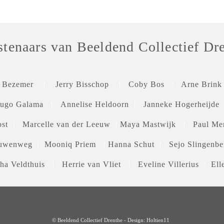
tenaars van Beeldend Collectief Dr
e Bezemer
|
Jerry Bisschop
|
Coby Bos
|
Arne Brink
ugo Galama
|
Annelise Heldoorn
|
Janneke Hogerheijde
st
|
Marcelle van der Leeuw
|
Maya Mastwijk
|
Paul Me
euwenweg
|
Mooniq Priem
|
Hanna Schut
|
Sejo Slingen
ha Veldthuis
|
Herrie van Vliet
|
Eveline Villerius
|
Ell
© Beeldend Collectief Drenthe -
Design: Holtien11