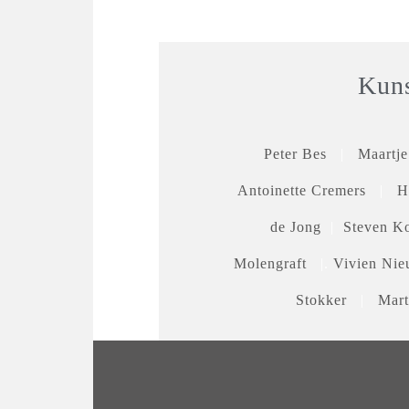
Kuns
Peter Bes
|
Maartj
Antoinette Cremers
|
H
de Jong
|
Steven Ko
Molengraft
|.
Vivien Ni
Stokker
|
Mart