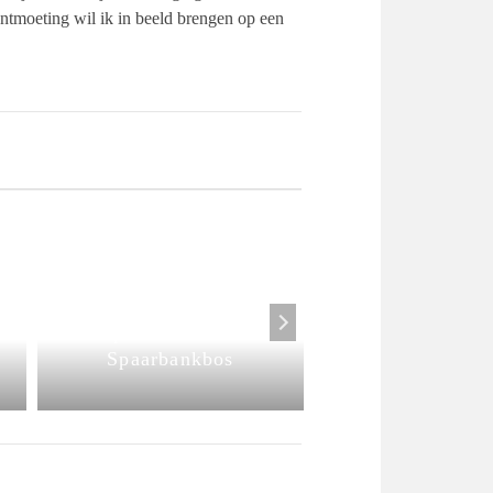
 ontmoeting wil ik in beeld brengen op een
Expositie ‘Kunst
bevrijdt’ nog t/m
september in het
September-ok
Spaarbankbos
Expo Tambo