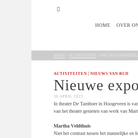
HOME
OVER O
HOME
»
ACTIVITEITEN
»
NIEUWE EXPOSITIE
|
ACTIVITEITEN
NIEUWS VAN BCD
Nieuwe expos
30 APRIL 2025
In theater De Tamboer in Hoogeveen is vana
van het theater genieten van werk van Mar
Martha Veldthuis
Niet het contrast tussen het mannelijke en