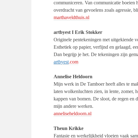
communiceren. Van communicatie boeien ha
overdracht van gevoelens zoals agressie, bli
marthaveldthuis.nl
artbyest I Erik Stokker
Originele pentekeningen met uitgekiende vor
Esthetiek op papier, verfijnd en gelaagd, een
Dan begrijp je het. De tekeningen zijn gem
artbyest
.com
Annelise Heldoorn
Mijn werk in De Tamboer heeft alles te mak
laten wolkenluchten zien, in lente, zomer, h
kappen van bomen. De sloot, de regen en de
mijn andere werken.
anneliseheldoorn.nl
Theun Krikke
Fantasie en werkelijkheid vloeien vaak same