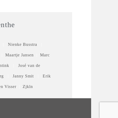
enthe
|
Nienke Busstra
|
|
Maartje Jansen
|
Marc
ntink
|
José van de
berg
|
Janny Smit
|
Erik
en Visser
|
Zjkln