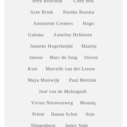
Jerry Bisschop
|
Coby Bos
|
Arne Brink
|
Nienke Busstra
|
Antoinette Cremers
|
Hugo
Galama
|
Annelise Heldoorn
|
Janneke Hogerheijde
|
Maartje
Jansen
|
Marc de Jong
|
Steven
Kost
|
Marcelle van der Leeuw
|
Maya Mastwijk
|
Paul Mentink
|
José van de Molengraft
|.
Vivien Nieuwenweg
|
Mooniq
Priem
|
Hanna Schut
|
Sejo
Slingenberg
|
Janny Smit
|