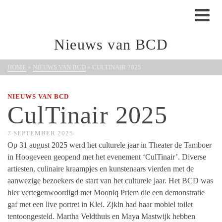
Nieuws van BCD
HOME
»
NIEUWS VAN BCD
»
CULTINAIR 2025
NIEUWS VAN BCD
CulTinair 2025
7 SEPTEMBER 2025
Op 31 august 2025 werd het culturele jaar in Theater de Tamboer
in Hoogeveen geopend met het evenement ‘CulTinair’. Diverse
artiesten, culinaire kraampjes en kunstenaars vierden met de
aanwezige bezoekers de start van het culturele jaar. Het BCD was
hier vertegenwoordigd met Mooniq Priem die een demonstratie
gaf met een live portret in Klei. Zjkln had haar mobiel toilet
tentoongesteld. Martha Veldthuis en Maya Mastwijk hebben