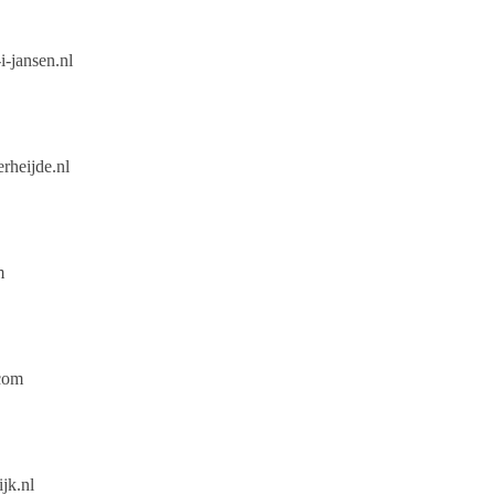
-jansen.nl
rheijde.nl
m
.com
jk.nl