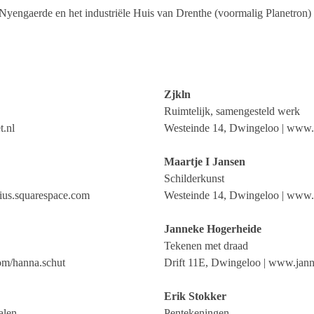
s Nyengaerde en het industriële Huis van Drenthe (voormalig Planetron
Zjkln
Ruimtelijk, samengesteld werk
t.nl
Westeinde 14, Dwingeloo | www.z
Maartje I Jansen
Schilderkunst
rius.squarespace.com
Westeinde 14, Dwingeloo | www.m
Janneke Hogerheide
Tekenen met draad
om/hanna.schut
Drift 11E, Dwingeloo | www.jann
Erik Stokker
alen
Pentekeningen