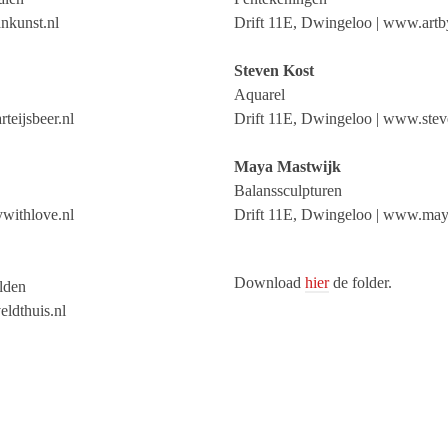
nkunst.nl
Drift 11E, Dwingeloo | www.artb
Steven Kost
Aquarel
teijsbeer.nl
Drift 11E, Dwingeloo | www.ste
Maya Mastwijk
Balanssculpturen
withlove.nl
Drift 11E, Dwingeloo | www.may
Download
hier
de folder.
lden
ldthuis.nl