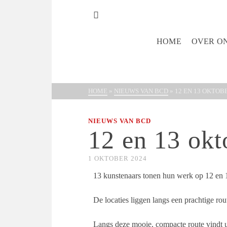
HOME
OVER O
HOME
»
NIEUWS VAN BCD
»
12 EN 13 OKTOB
NIEUWS VAN BCD
12 en 13 ok
1 OKTOBER 2024
13 kunstenaars tonen hun werk op 12 en 1
De locaties liggen langs een prachtige rou
Langs deze mooie, compacte route vindt u