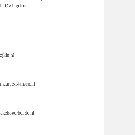
) in Dwingeloo.
jkln.nl
aartje-i-jansen.nl
ekehogerheijde.nl