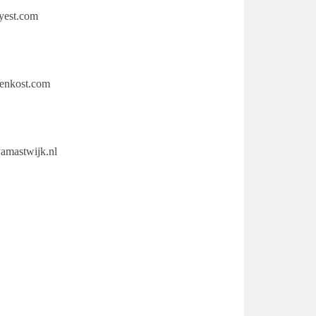
yest.com
venkost.com
amastwijk.nl