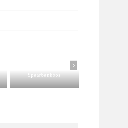
Expositie ‘Kunst
bevrijdt’ nog t/m
september in het
September-ok
Spaarbankbos
Expo Tambo