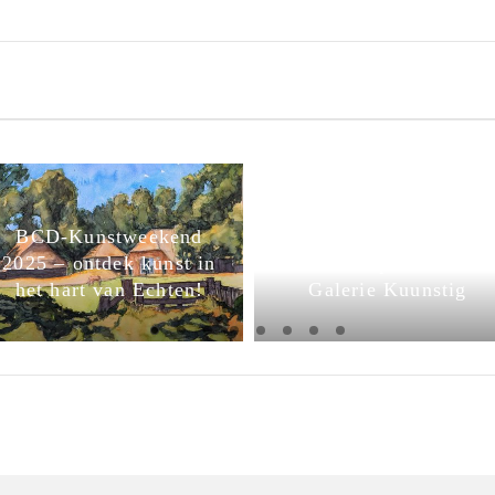
BCD-Kunstweekend
2025 – ontdek kunst in
BCD exposeert in
het hart van Echten!
Galerie Kuunstig